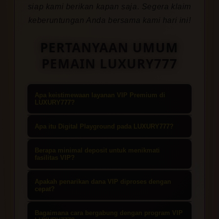
siap kami berikan kapan saja. Segera klaim
keberuntungan Anda bersama kami hari ini!
PERTANYAAN UMUM
PEMAIN LUXURY777
Apa keistimewaan layanan VIP Premium di
LUXURY777?
Layanan VIP Premium memberikan
Apa itu Digital Playground pada LUXURY777?
prioritas transaksi lebih cepat, bonus
Digital Playground adalah arena
eksklusif harian, serta manajer akun
Berapa minimal deposit untuk menikmati
fasilitas VIP?
permainan online digital modern yang
khusus untuk kenyamanan Anda.
menawarkan grafis premium dan
LUXURY777 menyediakan ketentuan
Apakah penarikan dana VIP diproses dengan
hiburan tanpa batas.
cepat?
deposit yang fleksibel dan terjangkau
bagi siapa saja yang ingin merasakan
Ya, member VIP mendapatkan prioritas
Bagaimana cara bergabung dengan program VIP
pengalaman VIP.