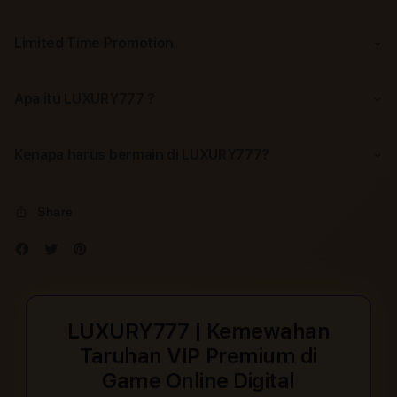
VIP
VIP
Premium
Prem
Limited Time Promotion
di
di
Game
Gam
Online
Onlin
Apa itu LUXURY777 ?
Digital
Digita
Playground
Play
Kenapa harus bermain di LUXURY777?
Share
LUXURY777 | Kemewahan
Taruhan VIP Premium di
Game Online Digital