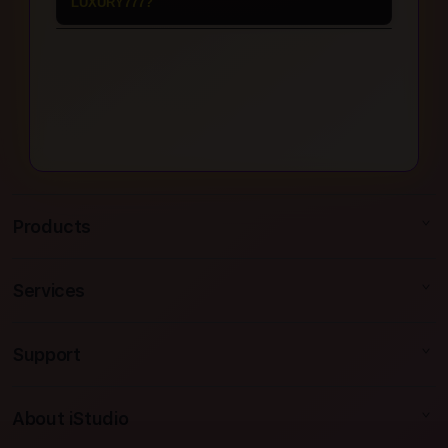
LUXURY777?
utama dalam proses penarikan dana
(withdraw) tanpa hambatan.
Anda cukup aktif bermain dan
meningkatkan level akun Anda, atau
langsung menghubungi customer
service untuk informasi peningkatan
status VIP.
Products
Services
LUXURY777
LUXURY777 Game Online
Support
AppleCare+
LUXURY777 Online
Corporate
Situs Game Online
About iStudio
My Account
Situs Game Online
Game Online 4D